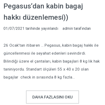
Pegasus’dan kabin bagaj
İPUÇLARI
hakkı düzenlemesi))
UÇAK BILETI HILESI
01/07/2021
tarihinde yayınlandı
admin
tarafından
UKRAYNA’DA EV KIRALAMAK
UKRAYNA HAVA YOLLARI DIKKAT!!!
26 Ocak’tan itibaren … Pegasus, kabin bagaj hakkı ile
UKRAYNA ONLINE TREN BILETI ALMA
güncellenmesi ile seyahat edenleri sevindirdi.
Bilindiği üzere el çantaları, kabin bagajlari 8 kg lik hak
GÜL DÜŞKÜNLÜĞÜ -101 GÜL
taniniyordu. Standart ölçüleri 55 x 40 x 20 olan
UKRAYNA’DA HATLARIMIZI KULLANMAK
bagajlar check in sırasında 8 kg fazla…
DNIPRO
DAHA FAZLASINI OKU