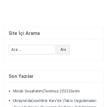
UKRAYNA’DA EV KIRALAMAK
COUCH SURFING
Site İçi Arama
HOSTEL KÜLTÜRÜ-DIKKAT EDILMESI GEREKENLER
Arama:
Son Yazılar
Minsk Seyahatim(Temmuz 2023)Selim
Ukrayna’da(özellikle Kiev’de )Taksi Uygulamaları