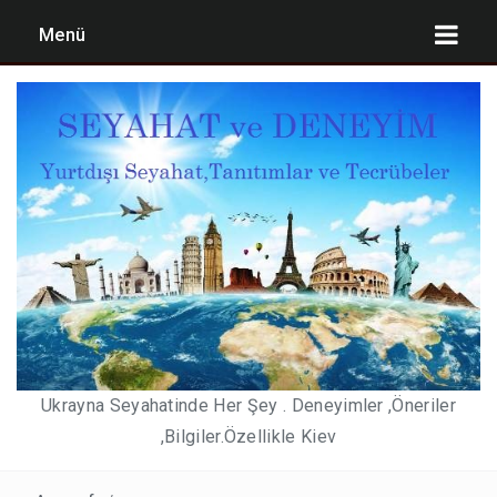
Menü
UKRAYNA’YA GÜNCEL GIRIŞ ŞARTLARI
KIEV TATILI PLANLAMASI ,MALIYET ÖNERILERI
2,3,4,7 GÜNLÜK KIEV TATIL BÜTÇELERI
PEGASUS’DAN KABIN BAGAJ HAKKI DÜZENLEMESI))
YURT DIŞI DÖNÜŞLERDE ZORUNLU NEGATIF PCR
TESTI 15 MAYIS 2021 DE SONA ERIYOR. KIEV DE
Ukrayna Seyahatinde Her Şey . Deneyimler ,Öneriler
NEREDE TEST OLUNABILIR(SON GÜNCELLEME 3
,Bilgiler.Özellikle Kiev
MAYIS 2021)
KULÜPLER