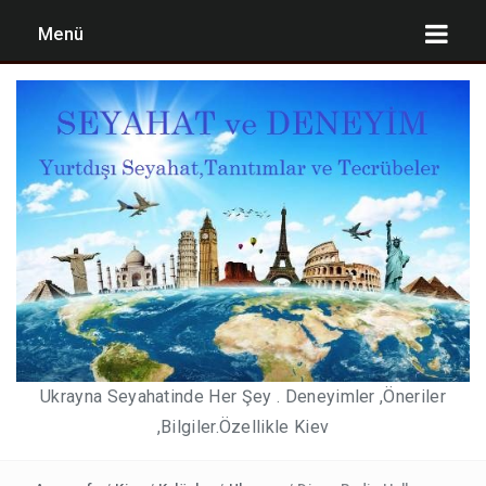
Menü
UKRAYNA’YA GÜNCEL GIRIŞ ŞARTLARI
KIEV TATILI PLANLAMASI ,MALIYET ÖNERILERI
2,3,4,7 GÜNLÜK KIEV TATIL BÜTÇELERI
PEGASUS’DAN KABIN BAGAJ HAKKI DÜZENLEMESI))
YURT DIŞI DÖNÜŞLERDE ZORUNLU NEGATIF PCR
TESTI 15 MAYIS 2021 DE SONA ERIYOR. KIEV DE
Ukrayna Seyahatinde Her Şey . Deneyimler ,Öneriler
NEREDE TEST OLUNABILIR(SON GÜNCELLEME 3
,Bilgiler.Özellikle Kiev
MAYIS 2021)
KULÜPLER