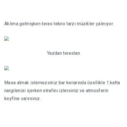
UKRAYNA’DA EV KIRALAMAK
Aklıma gelmişken teras tekno tarzı müzikler çalınıyor .
COUCH SURFING
HOSTEL KÜLTÜRÜ-DIKKAT EDILMESI GEREKENLER
Yazdan terastan
Masa almak istemezsiniz bar kenarında özellikle 1.katta
nargilenizi içerken etrafını izlersiniz ve atmosferin
keyfine varırsınız .