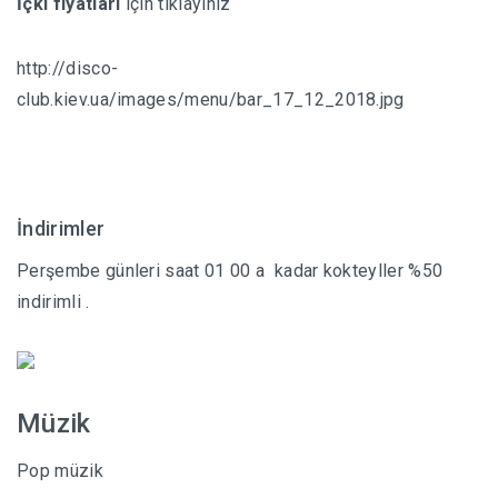
İçki fiyatları
için tıklayınız
http://disco-
club.kiev.ua/images/menu/bar_17_12_2018.jpg
İndirimler
Perşembe günleri saat 01 00 a kadar kokteyller %50
indirimli .
Müzik
Pop müzik