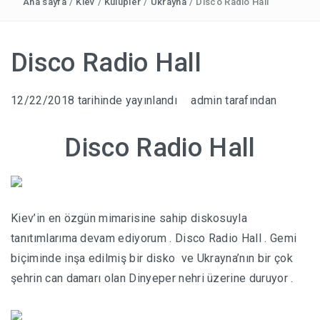
Ana sayfa
/
Kiev
/
Kulüpler
/
Ukrayna
/
Disco Radio Hall
KIEV GECE KULÜPLERI(15 KULÜP VE BAR )SON
GÜNCELLEME 07 OCAK 2022
Disco Radio Hall
CARRIBBEAN CLUB
12/22/2018
tarihinde yayınlandı
admin
tarafından
DISCO RADIO HALL
Disco Radio Hall
FORSAGE CLUB KIEV
SAXON CLUB
COYOTE UGLY
Kiev’in en özgün mimarisine sahip diskosuyla
tanıtımlarıma devam ediyorum . Disco Radio Hall . Gemi
biçiminde inşa edilmiş bir disko ve Ukrayna’nın bir çok
şehrin can damarı olan Dinyeper nehri üzerine duruyor .
SIKÇA SORULAN SORULAR