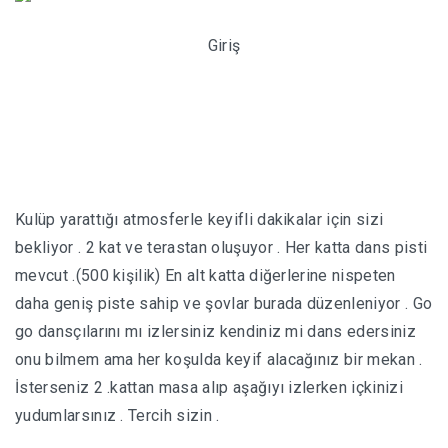
İPUÇLARI
Giriş
UÇAK BILETI HILESI
UKRAYNA’DA EV KIRALAMAK
UKRAYNA HAVA YOLLARI DIKKAT!!!
UKRAYNA ONLINE TREN BILETI ALMA
Kulüp yarattığı atmosferle keyifli dakikalar için sizi
bekliyor . 2 kat ve terastan oluşuyor . Her katta dans pisti
GÜL DÜŞKÜNLÜĞÜ -101 GÜL
mevcut .(500 kişilik) En alt katta diğerlerine nispeten
daha geniş piste sahip ve şovlar burada düzenleniyor . Go
UKRAYNA’DA HATLARIMIZI KULLANMAK
go dansçılarını mı izlersiniz kendiniz mi dans edersiniz
onu bilmem ama her koşulda keyif alacağınız bir mekan .
İsterseniz 2 .kattan masa alıp aşağıyı izlerken içkinizi
DNIPRO
yudumlarsınız . Tercih sizin .