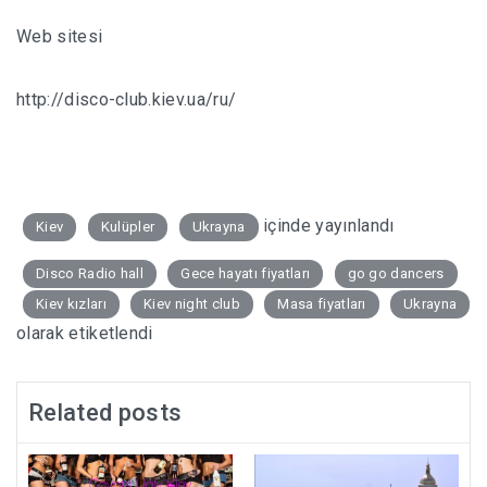
Web sitesi
http://disco-club.kiev.ua/ru/
içinde yayınlandı
Kiev
Kulüpler
Ukrayna
Disco Radio hall
Gece hayatı fiyatları
go go dancers
Kiev kızları
Kiev night club
Masa fiyatları
Ukrayna
olarak etiketlendi
Related posts