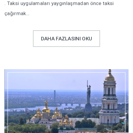
. Taksi uygulamaları yaygınlaşmadan önce taksi
çağırmak…
UKRAYNA’DA EV KIRALAMAK
COUCH SURFING
DAHA FAZLASINI OKU
HOSTEL KÜLTÜRÜ-DIKKAT EDILMESI GEREKENLER