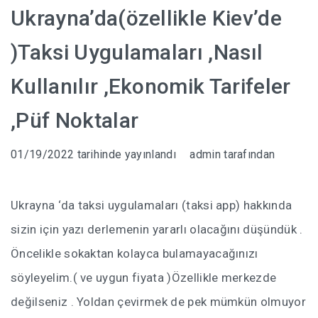
Ukrayna’da(özellikle Kiev’de
İPUÇLARI
)Taksi Uygulamaları ,Nasıl
UÇAK BILETI HILESI
Kullanılır ,Ekonomik Tarifeler
UKRAYNA’DA EV KIRALAMAK
,Püf Noktalar
UKRAYNA HAVA YOLLARI DIKKAT!!!
01/19/2022
tarihinde yayınlandı
admin
tarafından
UKRAYNA ONLINE TREN BILETI ALMA
GÜL DÜŞKÜNLÜĞÜ -101 GÜL
Ukrayna ‘da taksi uygulamaları (taksi app) hakkında
UKRAYNA’DA HATLARIMIZI KULLANMAK
sizin için yazı derlemenin yararlı olacağını düşündük .
Öncelikle sokaktan kolayca bulamayacağınızı
söyleyelim.( ve uygun fiyata )Özellikle merkezde
DNIPRO
değilseniz . Yoldan çevirmek de pek mümkün olmuyor