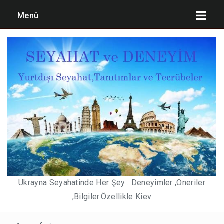
Menü
UKRAYNA’YA GÜNCEL GIRIŞ ŞARTLARI
KIEV TATILI PLANLAMASI ,MALIYET ÖNERILERI
2,3,4,7 GÜNLÜK KIEV TATIL BÜTÇELERI
PEGASUS’DAN KABIN BAGAJ HAKKI DÜZENLEMESI))
YURT DIŞI DÖNÜŞLERDE ZORUNLU NEGATIF PCR
TESTI 15 MAYIS 2021 DE SONA ERIYOR. KIEV DE
Ukrayna Seyahatinde Her Şey . Deneyimler ,Öneriler
NEREDE TEST OLUNABILIR(SON GÜNCELLEME 3
,Bilgiler.Özellikle Kiev
MAYIS 2021)
KULÜPLER