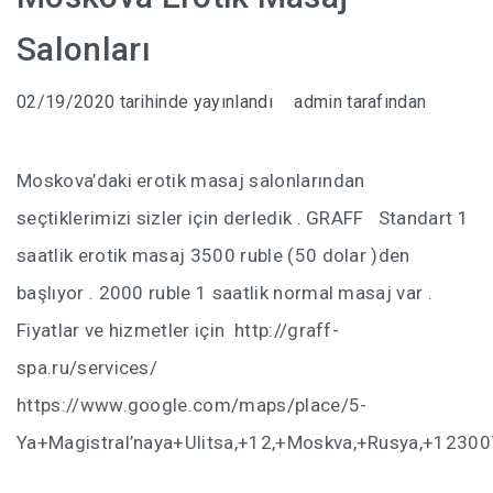
İPUÇLARI
Salonları
UÇAK BILETI HILESI
02/19/2020
tarihinde yayınlandı
admin
tarafından
UKRAYNA’DA EV KIRALAMAK
Moskova’daki erotik masaj salonlarından
UKRAYNA HAVA YOLLARI DIKKAT!!!
seçtiklerimizi sizler için derledik . GRAFF Standart 1
UKRAYNA ONLINE TREN BILETI ALMA
saatlik erotik masaj 3500 ruble (50 dolar )den
GÜL DÜŞKÜNLÜĞÜ -101 GÜL
başlıyor . 2000 ruble 1 saatlik normal masaj var .
Fiyatlar ve hizmetler için http://graff-
UKRAYNA’DA HATLARIMIZI KULLANMAK
spa.ru/services/
https://www.google.com/maps/place/5-
DNIPRO
Ya+Magistral’naya+Ulitsa,+12,+Moskva,+Rusya,+1