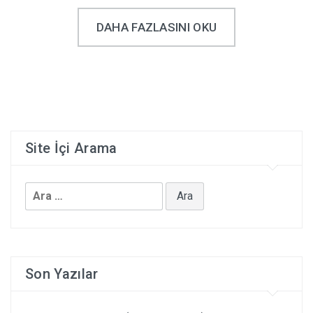
DAHA FAZLASINI OKU
UKRAYNA’DA EV KIRALAMAK
COUCH SURFING
HOSTEL KÜLTÜRÜ-DIKKAT EDILMESI GEREKENLER
Site İçi Arama
Arama:
Son Yazılar