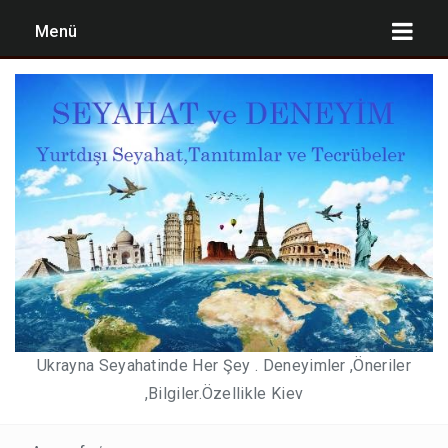
Menü
UKRAYNA’YA GÜNCEL GIRIŞ ŞARTLARI
KIEV TATILI PLANLAMASI ,MALIYET ÖNERILERI
2,3,4,7 GÜNLÜK KIEV TATIL BÜTÇELERI
PEGASUS’DAN KABIN BAGAJ HAKKI DÜZENLEMESI))
YURT DIŞI DÖNÜŞLERDE ZORUNLU NEGATIF PCR
TESTI 15 MAYIS 2021 DE SONA ERIYOR. KIEV DE
Ukrayna Seyahatinde Her Şey . Deneyimler ,Öneriler
NEREDE TEST OLUNABILIR(SON GÜNCELLEME 3
,Bilgiler.Özellikle Kiev
MAYIS 2021)
KULÜPLER