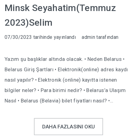
Minsk Seyahatim(Temmuz
İPUÇLARI
2023)Selim
UÇAK BILETI HILESI
07/30/2023
tarihinde yayınlandı
admin
tarafından
UKRAYNA’DA EV KIRALAMAK
UKRAYNA HAVA YOLLARI DIKKAT!!!
Yazım şu başlıklar altında olacak. • Neden Belarus •
UKRAYNA ONLINE TREN BILETI ALMA
Belarus Giriş Şartları • Elektronik(online) adres kaydı
nasıl yapılır? • Elektronik (online) kayıtta istenen
GÜL DÜŞKÜNLÜĞÜ -101 GÜL
bilgiler neler? • Para birimi nedir? • Belarus’a Ulaşım
UKRAYNA’DA HATLARIMIZI KULLANMAK
Nasıl • Belarus (Belavia) bilet fiyatları nasıl? •…
DNIPRO
DAHA FAZLASINI OKU