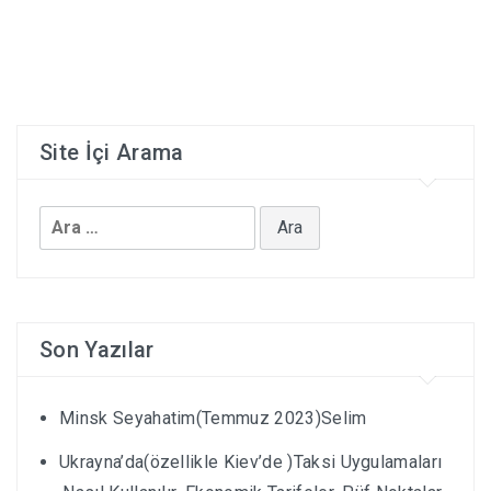
UKRAYNA’DA EV KIRALAMAK
COUCH SURFING
Site İçi Arama
HOSTEL KÜLTÜRÜ-DIKKAT EDILMESI GEREKENLER
Arama:
Son Yazılar
Minsk Seyahatim(Temmuz 2023)Selim
Ukrayna’da(özellikle Kiev’de )Taksi Uygulamaları