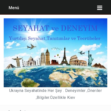
Menü
UKRAYNA’YA GÜNCEL GIRIŞ ŞARTLARI
KIEV TATILI PLANLAMASI ,MALIYET ÖNERILERI
2,3,4,7 GÜNLÜK KIEV TATIL BÜTÇELERI
PEGASUS’DAN KABIN BAGAJ HAKKI DÜZENLEMESI))
YURT DIŞI DÖNÜŞLERDE ZORUNLU NEGATIF PCR
TESTI 15 MAYIS 2021 DE SONA ERIYOR. KIEV DE
Ukrayna Seyahatinde Her Şey . Deneyimler ,Öneriler
NEREDE TEST OLUNABILIR(SON GÜNCELLEME 3
,Bilgiler.Özellikle Kiev
MAYIS 2021)
KULÜPLER